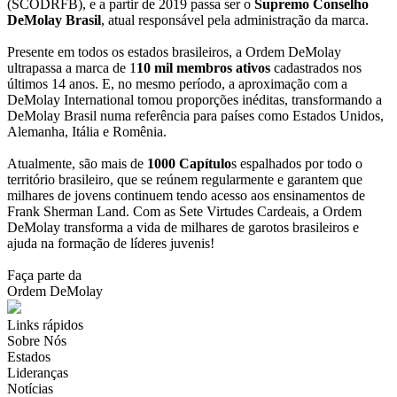
(SCODRFB), e a partir de 2019 passa ser o
Supremo Conselho
DeMolay Brasil
, atual responsável pela administração da marca.
Presente em todos os estados brasileiros, a Ordem DeMolay
ultrapassa a marca de 1
10 mil membros ativos
cadastrados nos
últimos 14 anos. E, no mesmo período, a aproximação com a
DeMolay International tomou proporções inéditas, transformando a
DeMolay Brasil numa referência para países como Estados Unidos,
Alemanha, Itália e Romênia.
Atualmente, são mais de
1000 Capítulo
s espalhados por todo o
território brasileiro, que se reúnem regularmente e garantem que
milhares de jovens continuem tendo acesso aos ensinamentos de
Frank Sherman Land. Com as Sete Virtudes Cardeais, a Ordem
DeMolay transforma a vida de milhares de garotos brasileiros e
ajuda na formação de líderes juvenis!
Faça parte da
Ordem DeMolay
Links rápidos
Sobre Nós
Estados
Lideranças
Notícias