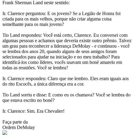
Frank Sherman Land neste sentido:
Ir. Clarence perguntou: E os jovens? Se a Legião de Honra foi
criada para os mais velhos, porque não criar alguma coisa
semelhante para os mais jovens?
Tio Land respondeu: Você está certo, Clarence. Eu conversei com
algumas pessoas e achamos que deveria existir outro prêmio. Talvez
um grau para reconhecer a liderança DeMolay - e continuou - você
se lembra dos anos 20, quando alguns de seus amigos foram
selecionados para ajudar na iniciação e no meu trabalho? Para
identificá-los como líderes, vocês usavam um boné amarelo em
todas as reuniões. Você se lembra?
Ir. Clarence respondeu: Claro que me lembro. Eles eram iguais aos
do rito Escocês, a única diferença era a cor.
Tio Land sorriu e disse: E como eu os chamava? Você se lembra do
que estava escrito no boné?
Ir. Clarence: Sim. Era Chevalier!
Faça parte da
Ordem DeMolay