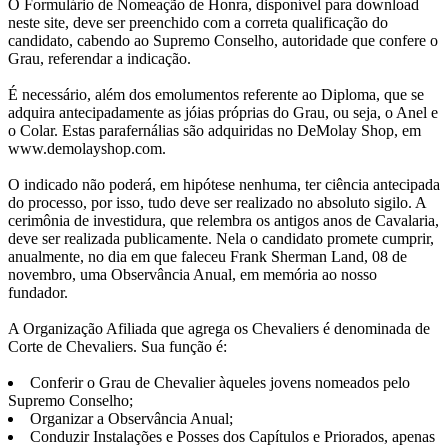
O Formulário de Nomeação de Honra, disponível para download
neste site, deve ser preenchido com a correta qualificação do
candidato, cabendo ao Supremo Conselho, autoridade que confere o
Grau, referendar a indicação.
É necessário, além dos emolumentos referente ao Diploma, que se
adquira antecipadamente as jóias próprias do Grau, ou seja, o Anel e
o Colar. Estas parafernálias são adquiridas no DeMolay Shop, em
www.demolayshop.com.
O indicado não poderá, em hipótese nenhuma, ter ciência antecipada
do processo, por isso, tudo deve ser realizado no absoluto sigilo. A
cerimônia de investidura, que relembra os antigos anos de Cavalaria,
deve ser realizada publicamente. Nela o candidato promete cumprir,
anualmente, no dia em que faleceu Frank Sherman Land, 08 de
novembro, uma Observância Anual, em memória ao nosso
fundador.
A Organização Afiliada que agrega os Chevaliers é denominada de
Corte de Chevaliers. Sua função é:
Conferir o Grau de Chevalier àqueles jovens nomeados pelo
Supremo Conselho;
Organizar a Observância Anual;
Conduzir Instalações e Posses dos Capítulos e Priorados, apenas