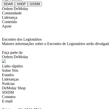
Ordem DeMolay
Comunidade
Liderança
Conteúdo
Apoie
Encontro dos Legionários
Maiores informações sobre o Encontro de Legionários serão divulgad
Faça parte da
Ordem DeMolay
Links rápidos
Sobre Nós
Estados
Lideranças
Notícias
DeMolay Shop
SISDM
Contatos
E-mail:
scdb@demolaybrasil.org.br