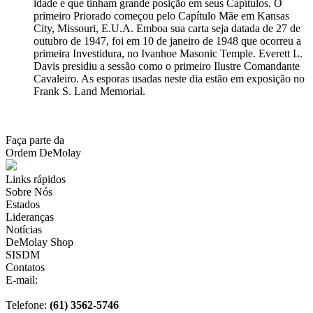
idade e que tinham grande posição em seus Capítulos. O
primeiro Priorado começou pelo Capítulo Mãe em Kansas
City, Missouri, E.U.A. Emboa sua carta seja datada de 27 de
outubro de 1947, foi em 10 de janeiro de 1948 que ocorreu a
primeira Investidura, no Ivanhoe Masonic Temple. Everett L.
Davis presidiu a sessão como o primeiro Ilustre Comandante
Cavaleiro. As esporas usadas neste dia estão em exposição no
Frank S. Land Memorial.
Faça parte da
Ordem DeMolay
Links rápidos
Sobre Nós
Estados
Lideranças
Notícias
DeMolay Shop
SISDM
Contatos
E-mail:
scdb@demolaybrasil.org.br
Telefone:
(61) 3562-5746