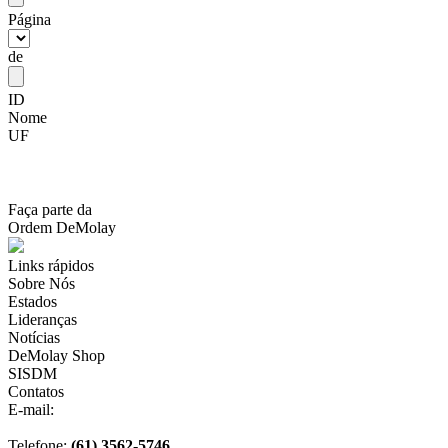
Página
de
ID
Nome
UF
Faça parte da
Ordem DeMolay
Links rápidos
Sobre Nós
Estados
Lideranças
Notícias
DeMolay Shop
SISDM
Contatos
E-mail:
scdb@demolaybrasil.org.br
Telefone:
(61) 3562-5746