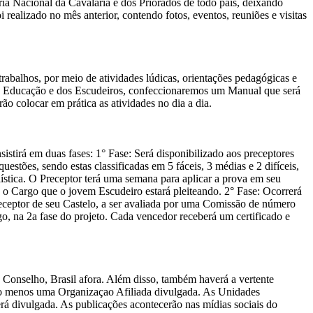
ria Nacional da Cavalaria e dos Priorados de todo país, deixando
realizado no mês anterior, contendo fotos, eventos, reuniões e visitas
rabalhos, por meio de atividades lúdicas, orientações pedagógicas e
e Educação e dos Escudeiros, confeccionaremos um Manual que será
o colocar em prática as atividades no dia a dia.
istirá em duas fases: 1° Fase: Será disponibilizado aos preceptores
stões, sendo estas classificadas em 5 fáceis, 3 médias e 2 difíceis,
ística. O Preceptor terá uma semana para aplicar a prova em seu
 o Cargo que o jovem Escudeiro estará pleiteando. 2° Fase: Ocorrerá
receptor de seu Castelo, a ser avaliada por uma Comissão de número
, na 2a fase do projeto. Cada vencedor receberá um certificado e
 Conselho, Brasil afora. Além disso, também haverá a vertente
rá ao menos uma Organizaçao Afiliada divulgada. As Unidades
erá divulgada. As publicações acontecerão nas mídias sociais do