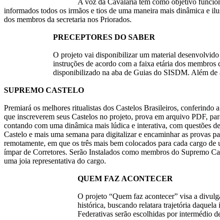
A voz da Cavalaria tem como objetivo funciona
informados todos os irmãos e tios de uma maneira mais dinâmica e ilus
dos membros da secretaria nos Priorados.
PRECEPTORES DO SABER
O projeto vai disponibilizar um material desenvolvido
instruções de acordo com a faixa etária dos membro
disponibilizado na aba de Guias do SISDM. Além de aux
SUPREMO CASTELO
Premiará os melhores ritualistas dos Castelos Brasileiros, conferindo
que inscreverem seus Castelos no projeto, prova em arquivo PDF, para 
contando com uma dinâmica mais lúdica e interativa, com questões de 
Castelo e mais uma semana para digitalizar e encaminhar as provas p
remotamente, em que os três mais bem colocados para cada cargo de um
ímpar de Corretores. Serão Instalados como membros do Supremo Caste
uma joia representativa do cargo.
QUEM FAZ ACONTECER
O projeto “Quem faz acontecer” visa a divulg
histórica, buscando relatara trajetória daque
Federativas serão escolhidas por intermédio d