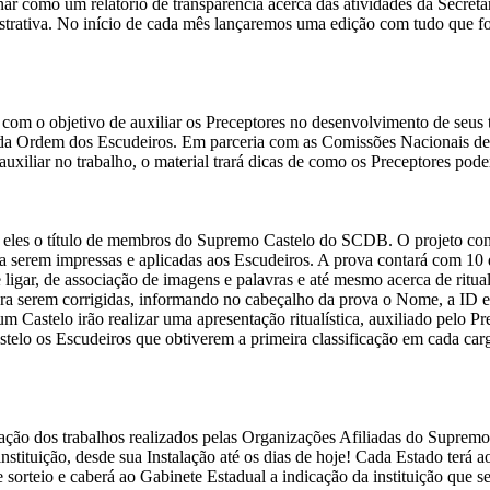
r como um relatório de transparência acerca das atividades da Secreta
trativa. No início de cada mês lançaremos uma edição com tudo que foi 
 com o objetivo de auxiliar os Preceptores no desenvolvimento de seus t
s da Ordem dos Escudeiros. Em parceria com as Comissões Nacionais d
iliar no trabalho, o material trará dicas de como os Preceptores poderã
 a eles o título de membros do Supremo Castelo do SCDB. O projeto cons
serem impressas e aplicadas aos Escudeiros. A prova contará com 10 que
ligar, de associação de imagens e palavras e até mesmo acerca de ritual
ara serem corrigidas, informando no cabeçalho da prova o Nome, a ID e
 Castelo irão realizar uma apresentação ritualística, auxiliado pelo P
lo os Escudeiros que obtiverem a primeira classificação em cada cargo
ação dos trabalhos realizados pelas Organizações Afiliadas do Supremo
la instituição, desde sua Instalação até os dias de hoje! Cada Estado te
e sorteio e caberá ao Gabinete Estadual a indicação da instituição que s