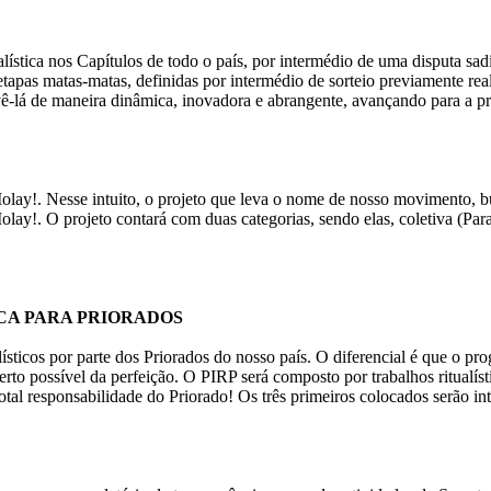
ualística nos Capítulos de todo o país, por intermédio de uma disputa sa
etapas matas-matas, definidas por intermédio de sorteio previamente real
-lá de maneira dinâmica, inovadora e abrangente, avançando para a pro
y!. Nesse intuito, o projeto que leva o nome de nosso movimento, bus
ay!. O projeto contará com duas categorias, sendo elas, coletiva (Par
CA PARA PRIORADOS
ísticos por parte dos Priorados do nosso país. O diferencial é que o pr
erto possível da perfeição. O PIRP será composto por trabalhos ritualís
tal responsabilidade do Priorado! Os três primeiros colocados serão int