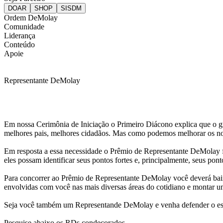
Ordem DeMolay
Comunidade
Liderança
Conteúdo
Apoie
Representante DeMolay
Em nossa Cerimônia de Iniciação o Primeiro Diácono explica que o g
melhores pais, melhores cidadãos. Mas como podemos melhorar os nos
Em resposta a essa necessidade o Prêmio de Representante DeMolay f
eles possam identificar seus pontos fortes e, principalmente, seus pon
Para concorrer ao Prêmio de Representante DeMolay você deverá baix
envolvidas com você nas mais diversas áreas do cotidiano e montar um
Seja você também um Representande DeMolay e venha defender o est
Pesquise abaixo os RDs condecorados.