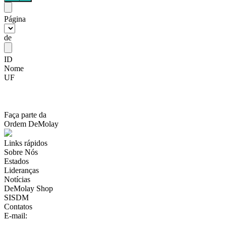
Página
de
ID
Nome
UF
Faça parte da
Ordem DeMolay
Links rápidos
Sobre Nós
Estados
Lideranças
Notícias
DeMolay Shop
SISDM
Contatos
E-mail:
scdb@demolaybrasil.org.br